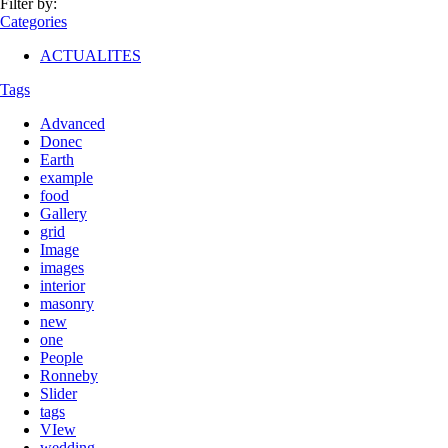
Filter by:
Categories
ACTUALITES
Tags
Advanced
Donec
Earth
example
food
Gallery
grid
Image
images
interior
masonry
new
one
People
Ronneby
Slider
tags
VIew
wedding