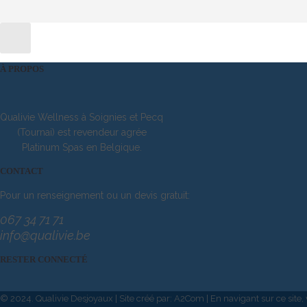
À PROPOS
Qualivie Wellness à Soignies et Pecq
(Tournai) est revendeur agrée
Platinum Spas en Belgique.
CONTACT
Pour un renseignement ou un devis gratuit:
067 34 71 71
info@qualivie.be
RESTER CONNECTÉ
© 2024. Qualivie Desjoyaux | Site créé par: A2
Com | En navigant sur ce site