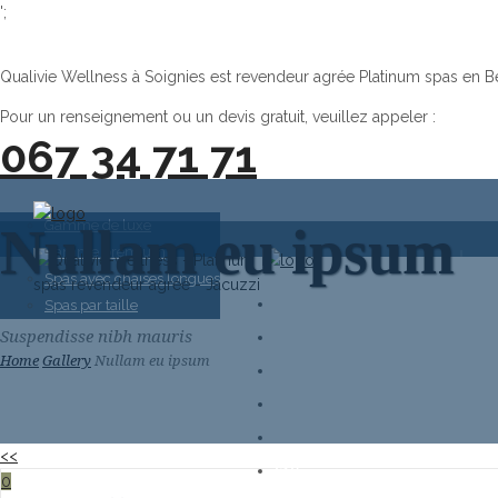
';
Qualivie Wellness à Soignies est revendeur agrée Platinum spas en B
Pour un renseignement ou un devis gratuit, veuillez appeler :
067 34 71 71
Gamme de luxe
Nullam eu ipsum
Gamme premium
Spas avec chaises longues
Spas par taille
Suspendisse nibh mauris
QUI SOMMES-NOUS ?
Home
Gallery
Nullam eu ipsum
WELLNESS
CATALOGUE SPA
SERVICES
<<
FAQ
0