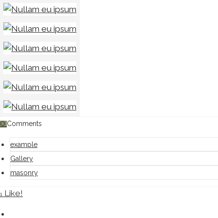
0
Comments
example
Gallery
masonry
Like!
1