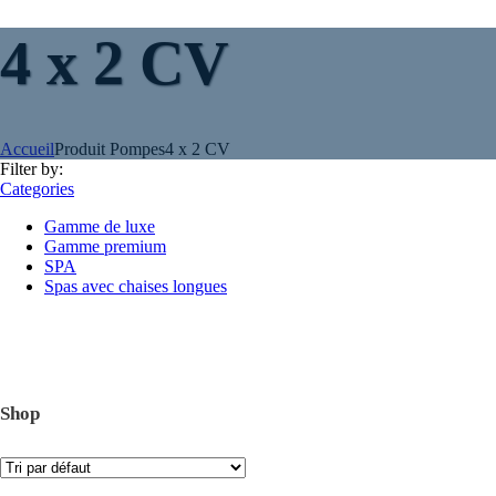
4 x 2 CV
Accueil
Produit Pompes
4 x 2 CV
Filter by:
Categories
Gamme de luxe
Gamme premium
SPA
Spas avec chaises longues
Shop