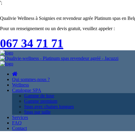
';
Qualivie Wellness à Soignies est revendeur agrée Platinum spas en Bel
Pour un renseignement ou un devis gratuit, veuillez appeler :
067 34 71 71
Qui sommes-nous ?
Wellness
Catalogue SPA
Gamme de luxe
Gamme premium
Spas avec chaises longues
Spas par taille
Services
FAQ
Contact